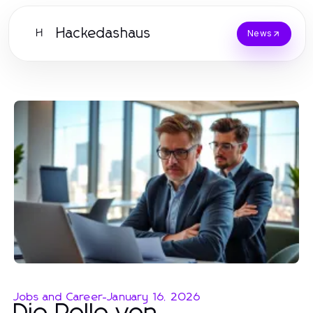
Hackedashaus
H
News
Jobs and Career
-
January 16, 2026