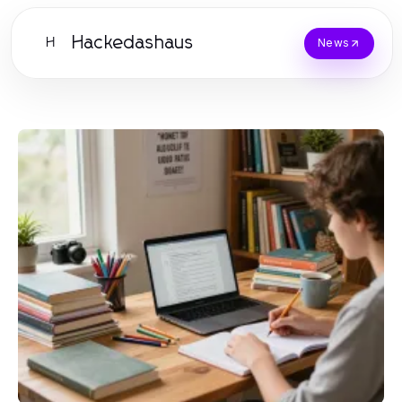
Hackedashaus
H
News