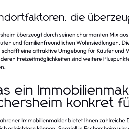
ndortfaktoren, die überze
sheim überzeugt durch seinen charmanten Mix au
ten und familienfreundlichen Wohnsiedlungen. Dies
 schafft eine attraktive Umgebung für Käufer und 
deren Freizeitmöglichkeiten sind weitere Pluspunkte
n.
s ein Immobilienmakl
chersheim konkret für
fahrener Immobilienmakler bietet Ihnen zahlreiche 
ich erleichtern können. Speziell in Eschersheim wis