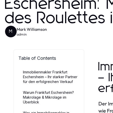
Eschersheim: M
des Roulettes
Mark Williamson
M
admin
Table of Contents
Im
Immobilienmakler Frankfurt
– 
Eschersheim – Ihr starker Partner
für den erfolgreichen Verkauf
er
Warum Frankfurt Eschersheim?
Makrolage & Mikrolage im
Überblick
Der Im
wie Fr
Was ein Immobilienmakler in