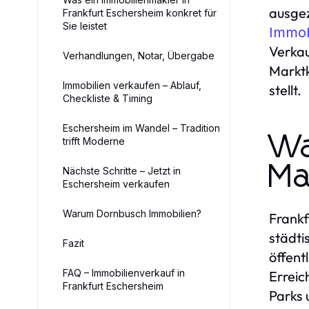
ausgez
Frankfurt Eschersheim konkret für
Sie leistet
Immob
Verkau
Verhandlungen, Notar, Übergabe
Marktk
Immobilien verkaufen – Ablauf,
stellt.
Checkliste & Timing
Eschersheim im Wandel – Tradition
Wa
trifft Moderne
Ma
Nächste Schritte – Jetzt in
Eschersheim verkaufen
Warum Dornbusch Immobilien?
Frankf
städti
Fazit
öffent
FAQ – Immobilienverkauf in
Erreic
Frankfurt Eschersheim
Parks 