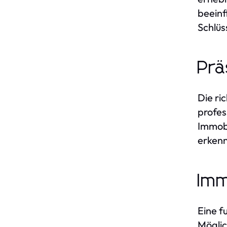
beeinf
Schlüs
Prä
Die ri
profes
Immobi
erken
Imm
Eine f
Möglic