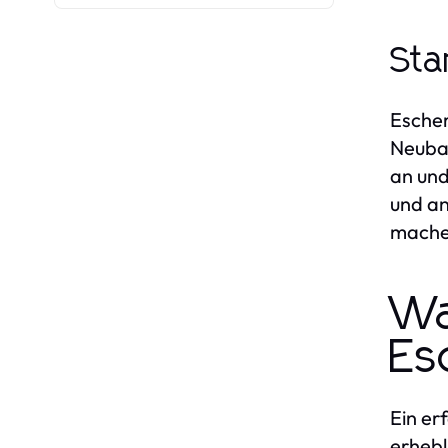
Sta
Escher
Neubau
an und
und an
mache
Wa
Es
Ein er
erhebl