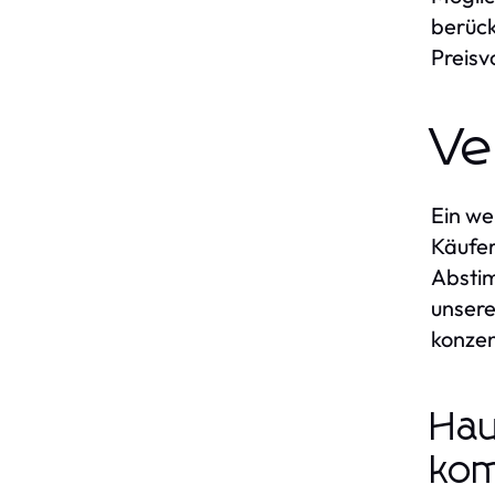
berück
Preisv
Ve
Ein we
Käufer
Abstim
unsere
konzen
Hau
kom